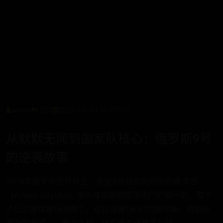
admin
231
2025-06-01 10:47:03
从默默无闻到国家队核心：俄罗斯9号
的逆袭故事
2018年俄罗斯世界杯上，身披9号战袍的阿尔乔姆·久巴
（Artem Dzyuba）用头球攻破西班牙大门的那一刻，整个
卢日尼基体育场沸腾了。这位身高1米97的高中锋，用最俄