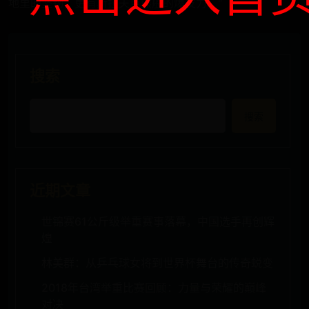
地里的坚韧，更有斯拉夫巨熊般的爆发力。"
搜索
搜索
近期文章
世锦赛61公斤级举重赛事落幕，中国选手再创辉
煌
林美群：从乒乓球女将到世界杯舞台的传奇蜕变
2018年台湾举重比赛回顾：力量与荣耀的巅峰
对决