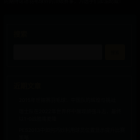
同期待这场羽毛球界的顶级赛事，为选手们加油助威！
搜索
搜索
近期文章
2015年世锦赛羽毛球：中国队的辉煌与挑战
瑞士队在2022年世界杯中展现顽强斗志，最终
以1-0战胜喀麦隆
PES2013中如何巧妙利用球员位置显示提升比赛
策略