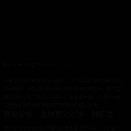
admin
496
2025-05-21 21:24:40
随着全球羽毛球爱好者的期待，2023年羽毛球世锦赛即将
拉开帷幕！作为羽毛球界最具影响力的比赛之一，本次世
锦赛不仅汇聚了众多顶尖选手，更看点十足。让我们一起
来看看今年的赛程亮点和不容错过的精彩瞬间。
赛程安排：全球顶尖对决一触即发
本次羽毛球世锦赛的赛程安排堪称紧凑而精彩。比赛将于9