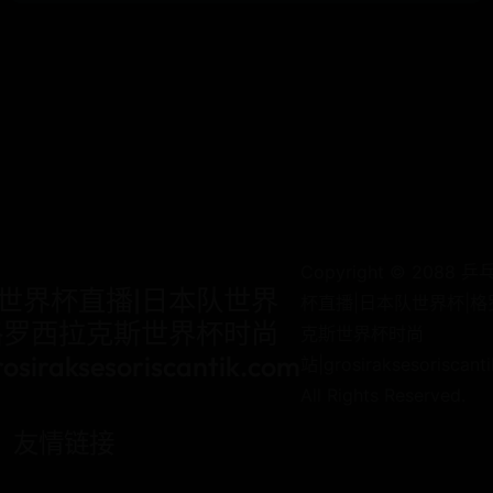
Copyright © 2088 
世界杯直播|日本队世界
杯直播|日本队世界杯|格
格罗西拉克斯世界杯时尚
克斯世界杯时尚
osiraksesoriscantik.com
站|grosiraksesoriscant
All Rights Reserved.
友情链接