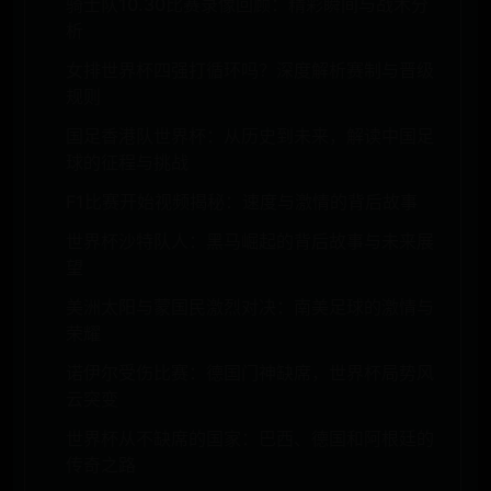
骑士队10.30比赛录像回顾：精彩瞬间与战术分
析
女排世界杯四强打循环吗？深度解析赛制与晋级
规则
国足香港队世界杯：从历史到未来，解读中国足
球的征程与挑战
F1比赛开始视频揭秘：速度与激情的背后故事
世界杯沙特队人：黑马崛起的背后故事与未来展
望
美洲太阳与蒙国民激烈对决：南美足球的激情与
荣耀
诺伊尔受伤比赛：德国门神缺席，世界杯局势风
云突变
世界杯从不缺席的国家：巴西、德国和阿根廷的
传奇之路