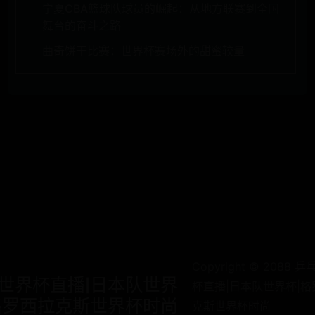
宁夏CBA篮球队球员的崛起：从地方联赛到全国
舞台的奋斗之路
曲奇饼干比赛：世界杯赛场外的甜蜜较量
Copyright © 2088 
世界杯直播|日本队世界
杯直播|日本队世界杯|格
格罗西拉克斯世界杯时尚
克斯世界杯时尚