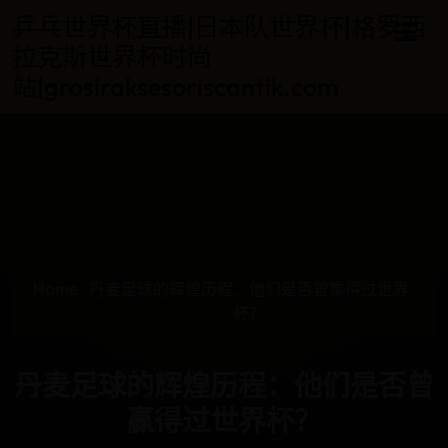
乒乓世界杯直播|日本队世界杯|格罗西
拉克斯世界杯时尚
站|grosiraksesoriscantik.com
Home
丹麦足球的辉煌历程：他们是否曾赢得过世界
杯？
丹麦足球的辉煌历程：他们是否曾
赢得过世界杯？