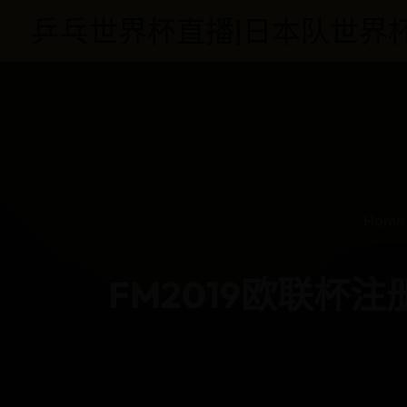
乒乓世界杯直播|日本队世界杯|格罗西
Home
FM2019欧联