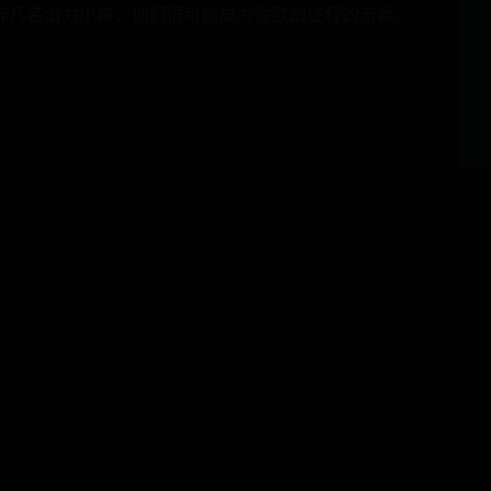
养几名潜力小将，他们很可能成为你欧战征程的奇兵。