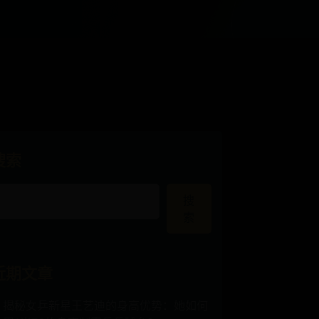
搜索
搜
索
近期文章
揭秘女乒新星王艺迪的身高优势：她如何