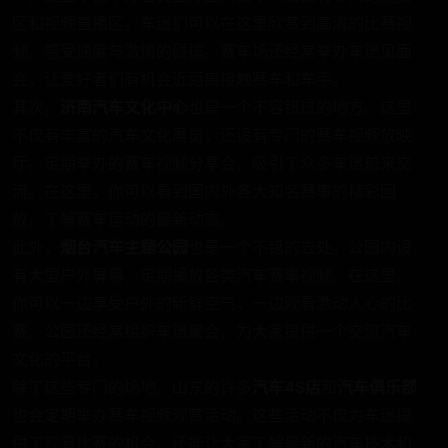
区和视频直播区。车迷们可以在这里欣赏到高清的比赛视
频，感受速度与激情的碰撞。赛车场还经常举办车迷见面
会，让爱好者们有机会近距离接触赛车和车手。
其次，
济南汽车文化中心
也是一个不容错过的地方。这里
不仅有丰富的汽车文化展览，还设有专门的赛车视频放映
厅。定期举办的赛车视频分享会，吸引了众多车迷前来交
流。在这里，你可以看到国内外各大知名赛事的精彩回
放，了解赛车运动的最新动态。
此外，
烟台汽车主题公园
也是一个不错的去处。公园内设
有大型户外屏幕，定期播放各类汽车赛事视频。在这里，
你可以一边享受户外的新鲜空气，一边观看激动人心的比
赛。公园还经常组织车迷聚会，为大家提供一个交流汽车
文化的平台。
除了这些专门的场地，山东的许多
汽车4S店
和
汽车俱乐部
也会定期举办赛车视频观赏活动。这些活动不仅为车迷提
供了观看比赛的机会，还能让大家了解最新的汽车技术和