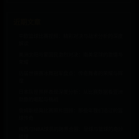
近期文章
中欧篮球比赛视频：精彩对决与战术分析的深度
解读
美洲太阳与蒙国民激烈对决：南美足球的激情与
荣耀
历届世锦赛冰舞冠军盘点：传奇舞者的荣耀与辉
煌
日本队世界杯表现深度分析：从比赛数据看亚洲
劲旅的崛起与挑战
詹姆斯经典比赛照片回顾：那些年我们追过的篮
球传奇
梅西与NBA球员的跨界合照：足球与篮球的奇妙
碰撞