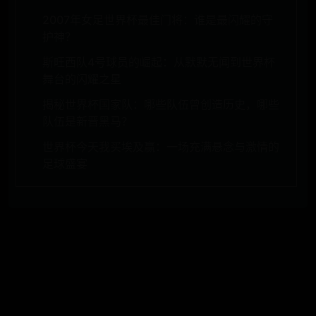
2007年女足世界杯最佳门将：谁是最闪耀的守
护神？
斯旺西队4号球员的崛起：从默默无闻到世界杯
舞台的闪耀之星
揭秘世界杯国家队：哪些队伍曾创造历史，哪些
队伍是新晋黑马？
世界杯今天我买埃及赢：一场充满悬念与激情的
足球盛宴