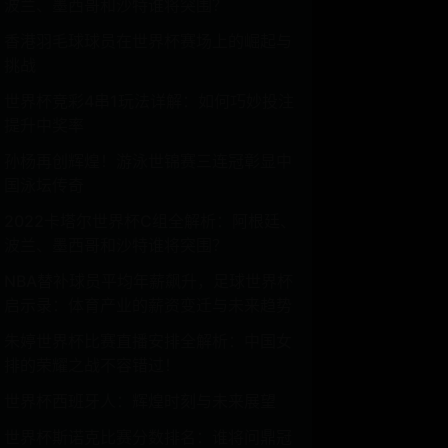
波兰、墨西哥和沙特谁将突围？
香港羽毛球球员在世界杯赛场上的崛起与
挑战
世界杯竞彩4串1玩法详解：如何巧妙投注
提升中奖率
孙杨再创辉煌！游泳世锦赛三连冠彰显中
国泳坛传奇
2022卡塔尔世界杯C组全解析：阿根廷、
波兰、墨西哥和沙特谁将突围？
NBA替补球员平均年薪飙升，足球世界杯
启示录：体育产业的薪资变迁与未来趋势
朱婷世界杯比赛直播安排全解析：中国女
排的荣耀之战不容错过！
世界杯西班牙人：辉煌时刻与未来展望
世界杯斯诺克比赛分数排名：谁将问鼎冠