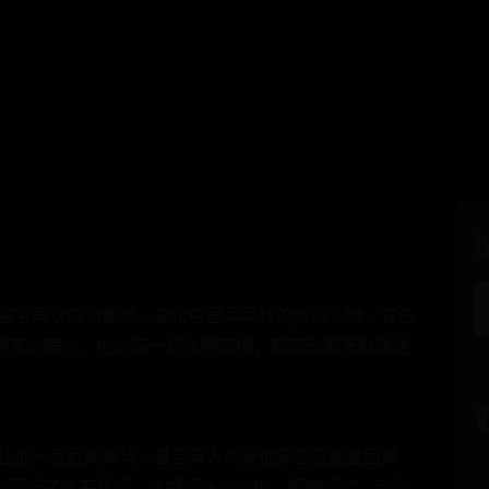
的名字再次成为焦点。这位中国乒乓球的传奇人物，在伤
赛事的舞台。他的每一场比赛直播，都牵动着无数球迷
病让他一度远离赛场，甚至有人质疑他是否还能重回巅
动回应了所有质疑。直播镜头前的他，眼神坚定，动作