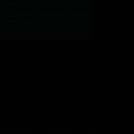
军宝座？
专家深度解析：如何精准预测韩职比赛结
果与推荐策略