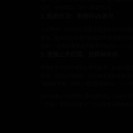
凌厉，仿佛回到了那个“藏獒”时代。
2. 经典对决：张继科VS波尔
小组赛中，张继科与德国名将波尔的对决堪
凝神。张继科的反手拧拉和正手爆冲屡次撕破
坦言：“这场比赛是给所有支持我的人一个交
3. 遗憾止步四强，但精神永存
尽管在半决赛中惜败给年轻选手，张继科的表
刷屏。他的拼搏精神，成为那届世界杯最动
“输赢是常事，但站上赛场就是胜利。”——
如今回看2018年的比赛直播片段，张继科
了传奇，更用行动定义了什么是真正的体育