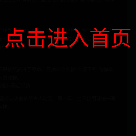
点击进入首页
称经典。直播画面中，两人多拍相持的场面让观众屏息
对手防线，最终以3:1拿下关键胜利。赛后采访中，他
代。”
现依然赢得了尊重。直播评论区被“老将不死”的弹幕
人的注脚。
张继科赛后采访
的坚持与热血依然令人动容。那一年，他不仅用球拍书写
精神。