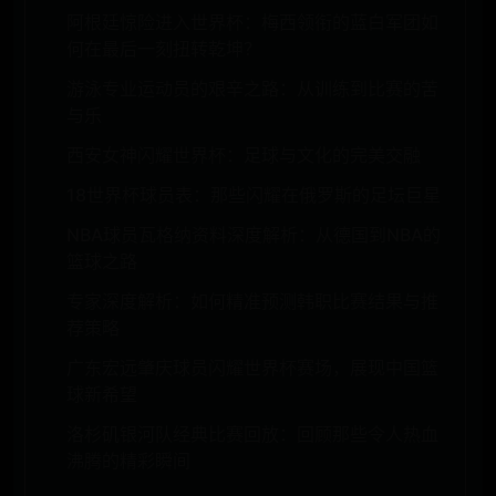
阿根廷惊险进入世界杯：梅西领衔的蓝白军团如
何在最后一刻扭转乾坤？
游泳专业运动员的艰辛之路：从训练到比赛的苦
与乐
西安女神闪耀世界杯：足球与文化的完美交融
18世界杯球员表：那些闪耀在俄罗斯的足坛巨星
NBA球员瓦格纳资料深度解析：从德国到NBA的
篮球之路
专家深度解析：如何精准预测韩职比赛结果与推
荐策略
广东宏远肇庆球员闪耀世界杯赛场，展现中国篮
球新希望
洛杉矶银河队经典比赛回放：回顾那些令人热血
沸腾的精彩瞬间