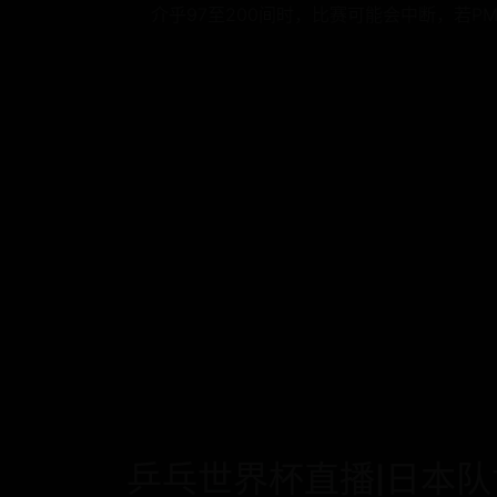
介乎97至200间时，比赛可能会中断，若PM2
乒乓世界杯直播|日本队