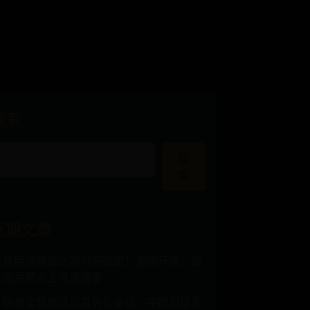
搜索
搜
索
近期文章
昆明池赛艇比赛时间确定！激情开桨，邀
您共赏水上竞速盛宴
徐根宝怒扇球员耳光引争议：中国足球青