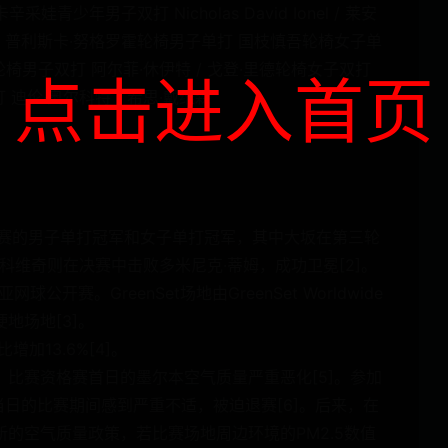
青少年男子双打 Nicholas David Ionel / 莱安
/ 普利斯卡·努格罗霍轮椅男子单打 国枝慎吾轮椅女子单
椅男子双打 阿尔菲·休伊特 / 戈登·里德轮椅女子双打
点击进入首页
双打 迪伦·奥尔科特 / 希思·戴维森
比赛的男子单打冠军和女子单打冠军，其中大坂在第三轮
约科维奇则在决赛中击败多米尼克·蒂姆，成功卫冕[2]。
公开赛。GreenSet场地由GreenSet Worldwide
地场地[3]。
加13.6%[4]。
比赛资格赛首日的墨尔本空气质量严重恶化[5]。参加
vić在当日的比赛期间感到严重不适，被迫退赛[6]。后来，在
的空气质量政策，若比赛场地周边环境的PM2.5数值