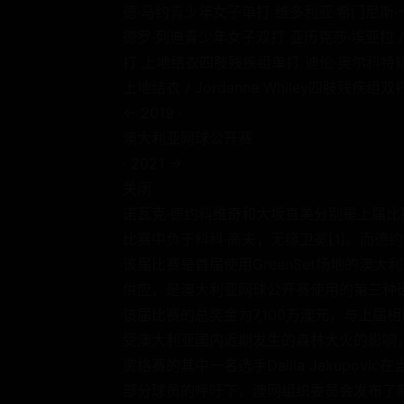
德·马约青少年女子单打 维多利亚·希门尼斯·卡辛采娃
德罗·列迪青少年女子双打 亚历克莎·埃亚拉 
打 上地结衣四肢残疾组单打 迪伦·奥尔科特轮
上地结衣 / Jordanne Whiley四肢残疾组
← 2019 ·
澳大利亚网球公开赛
· 2021 →
关闭
诺瓦克·德约科维奇和大坂直美分别是上届
比赛中负于科科·高夫，无缘卫冕[1]。而德
该届比赛是首届使用GreenSet场地的澳大利亚网球
供应，是澳大利亚网球公开赛使用的第三种硬
该届比赛的总奖金为7,100万澳元，与上届相比增
受澳大利亚国内近期发生的森林大火的影响，
资格赛的其中一名选手Dalila Jakupo
部分球员的呼吁下，澳网组织委员会发布了新