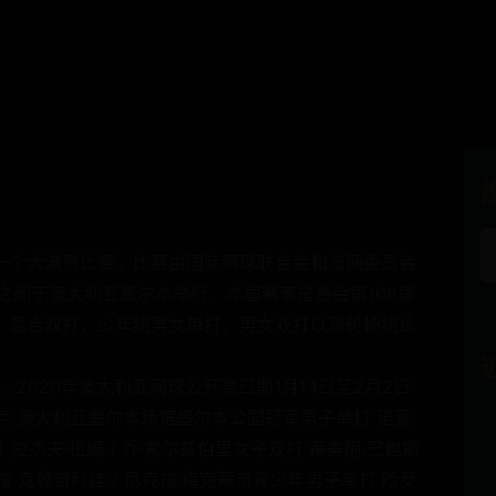
季第一个大满贯比赛。比赛由国际网球联合会和澳网委员会
2日之间于澳大利亚墨尔本举行。本届赛事是赛会第108届
、混合双打，少年组男女单打、男女双打以及轮椅组比
...2020年澳大利亚网球公开赛日期1月14日至2月2日
地点 澳大利亚墨尔本场馆墨尔本公园冠军男子单打 诺瓦
拉杰夫·拉姆 / 乔·索尔兹伯里女子双打 蒂美阿·巴包斯
拉·克赖奇科娃 / 尼克拉·梅克蒂奇青少年男子单打 哈罗