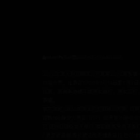
admin
636
2025-08-19 06:42:09
2020年澳大利亚网球公开赛是2020赛
共同负责。比赛在2020年1月14日至2月
比赛，赛会举办成年组男女单打、男女双打
赛等。
事实速览 2020年澳大利亚网球公开赛, 日期 
届数108种类大满贯（ITF）地况室外硬地
克·德约科维奇女子单打 索菲娅·克宁男子双打 
/ 克里斯蒂娜·美拉德诺维奇混合双打 巴尔博