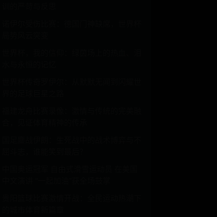
训的严苛与反思
诺伊尔受伤比赛：德国门神缺席，世界杯
局势风云突变
世界杯，我的信仰：绿茵场上的热血、泪
水与永恒的记忆
世界杯传奇罗伊尔：从默默无闻到闪耀世
界的足球巨星之路
福建龙舟比赛录像：激情与传统的完美融
合，见证体育精神的传承
国足鏖战伊朗：生死战中的战术博弈与不
屈斗志，谁能笑到最后？
中国奥运冠军 自由式滑雪运动员 在美国
中文演讲 “一起加油”获全场鼓掌
贵阳篮球比赛激情开战：全民运动热潮下
的城市体育新篇章