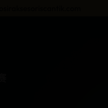
soriscantik.com
赛