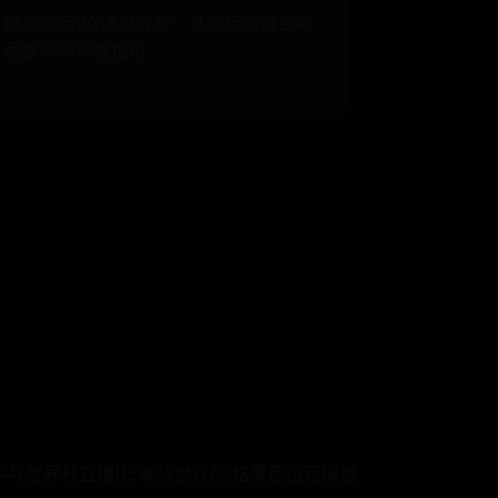
陆幽亲历2018世界杯：从赛场激情到幕
后故事的深度报道
2088 乒乓世界杯直播|日本队世界杯|格罗西拉克斯世