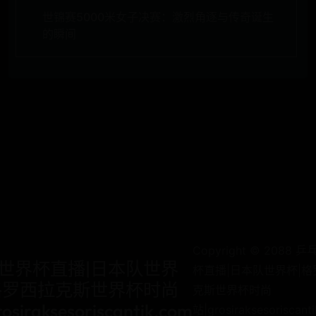
世锦赛5000米女子决赛：激烈角逐与传奇诞生
的瞬间
Copyright © 2088 
世界杯直播|日本队世界
杯直播|日本队世界杯|格
格罗西拉克斯世界杯时尚
克斯世界杯时尚
osiraksesoriscantik.com
站|grosiraksesoriscant