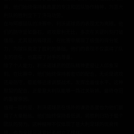
赛，他们始终保持着高度的专注和团队协作精神，为意大
利队的胜利立下了汗马功劳。
在与阿根廷队的决赛中，利沃诺球员的表现尤为亮眼。他
们的防守坚如磐石，进攻犀利无比，多次在关键时刻打破
僵局。尤其是前锋球员，在比赛中展现了极强的得分能
力，为球队奠定了胜利的基础。他们的表现不仅赢得了队
友的信任，也赢得了对手的尊重。
除了个人能力，利沃诺球员的团队精神更是让人印象深
刻。在比赛中，他们始终保持着密切的配合，无论是进攻
还是防守，都能够迅速调整战术，发挥出最佳水平。这种
默契的配合，正是意大利队能够一路过关斩将、最终夺冠
的重要原因。
值得一提的是，利沃诺球员在场外的谦逊态度也为他们赢
得了大量粉丝。他们始终保持着低调，将胜利归功于整个
团队的努力。这种精神不仅体现了意大利足球的优良传
统，也为全球足球爱好者树立了榜样。