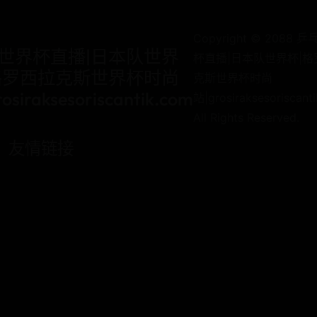
Copyright © 2088 
世界杯直播|日本队世界
杯直播|日本队世界杯|格
格罗西拉克斯世界杯时尚
克斯世界杯时尚
osiraksesoriscantik.com
站|grosiraksesoriscant
All Rights Reserved.
友情链接