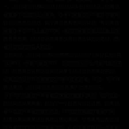
一，2017年的比赛时间从7月1日持续至7月23日。比赛全
程覆盖了法国的山川湖海，选手们需要在21个赛段中展现
他们的速度与耐力。每个赛段都有不同的特点，有的赛段
需要选手在平地上高速冲刺，有的则需要在高山公路上克
服重重困难。环法自行车赛不仅是对选手体力的考验，更
是对意志力的巨大挑战。
与此同时，2017年的国际足联联合会杯也于6月17日至6月
2日举行，尽管不是世界杯，但依然吸引了全球足球迷的关
注。尽管联合会杯的结束时间早于环法自行车赛的开始，
但真正的世界杯热潮将在2018年夏天到来。不过，对于体
育迷来说，2017年的夏天同样充满了激情与欢乐。
对于同时热爱自行车赛和足球赛的朋友们来说，如何在这
段时间内平衡两者，成为了一个值得探讨的话题。如果你
是环法自行车赛的铁杆粉丝，不妨提前规划好观赛时间，
利用比赛间隙关注世界杯的精彩瞬间。许多电视台和在线
平台都提供了灵活的观赛选项，让你不错过任何一个重要