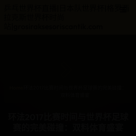
乒乓世界杯直播|日本队世界杯|格罗西
拉克斯世界杯时尚
站|grosiraksesoriscantik.com
Home
环法2017比赛时间与世界杯足球赛的完美碰撞：
双料体育盛宴
环法2017比赛时间与世界杯足球
赛的完美碰撞：双料体育盛宴