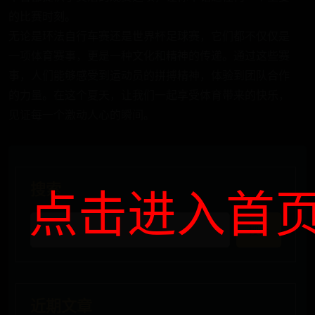
的比赛时刻。
无论是环法自行车赛还是世界杯足球赛，它们都不仅仅是
一项体育赛事，更是一种文化和精神的传递。通过这些赛
事，人们能够感受到运动员的拼搏精神，体验到团队合作
的力量。在这个夏天，让我们一起享受体育带来的快乐，
见证每一个激动人心的瞬间。
搜索
点击进入首
搜索
近期文章