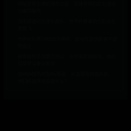
揭秘莫吉引进的球员交易：足球世界的权力游戏
与幕后操作
羽毛球运动员身价飙升，世界杯赛事助力职业生
涯腾飞
世界杯彩票3串5玩法解析：如何在激情赛事中理
性投注
韩寒跨界足球赛引热议：从作家到绿茵场，他的
足球梦与争议并存
前NBA球员转型AV男星：从篮球场到镜头前，
他们的选择背后是什么？