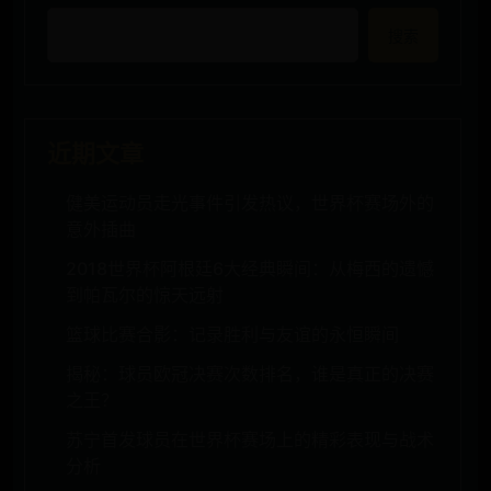
搜索
近期文章
健美运动员走光事件引发热议，世界杯赛场外的
意外插曲
2018世界杯阿根廷6大经典瞬间：从梅西的遗憾
到帕瓦尔的惊天远射
篮球比赛合影：记录胜利与友谊的永恒瞬间
揭秘：球员欧冠决赛次数排名，谁是真正的决赛
之王？
苏宁首发球员在世界杯赛场上的精彩表现与战术
分析