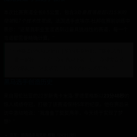
本次比赛赛道全长8.5公里，包含
3处垂直落差超过15米的
陡坡
和
7个技术性弯道
。法国选手皮埃尔·杜邦在赛前训练中
表示："这是我职业生涯遇到过最具挑战性的赛道，每一个
弯道都需要精确计算。"
"上地赛道的独特之处在于它的多变地形，"赛事总监田
中健一解释道，"前半段是高速下坡，后半段却需要极
强的爆发力，这要求选手具备全面的技术能力。"
黑马选手创造历史
来自哥伦比亚的22岁新秀卡米洛·罗德里格斯以
23分48秒
的
惊人成绩夺冠，打破了该赛道保持5年的纪录。他在赛后采
访中激动地说："我准备了整整两年，今天终于实现了梦
想！"
亚军：德国选手马克斯·穆勒（24分12秒）