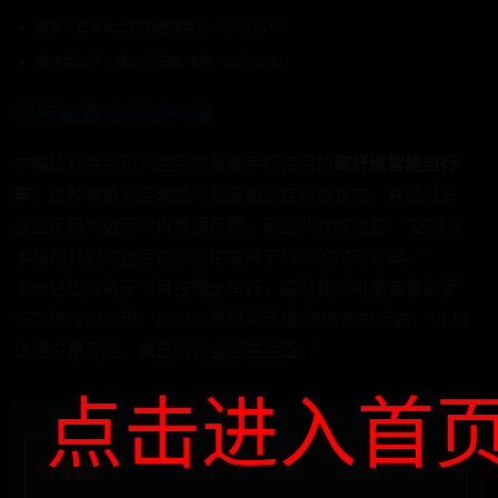
季军：日本本土选手佐藤翔太（24分35秒）
最佳女选手：瑞士的安娜·韦伯（26分07秒）
科技装备成制胜关键
本届比赛特别引人注目的是选手们使用的
碳纤维智能自行
车
。这种装备能实时监测胎压和悬挂系统状态，并通过头
盔显示器为选手提供数据反馈。英国队教练透露："这项技
术帮助我们的选手在训练中提升了17%的过弯效率。"
下一站比赛将于下月在瑞士举行，届时我们可能会看到更
多突破性的表现。正如卫冕冠军汤姆·范德普尔所说："上地
比赛只是开始，真正的较量还在后面。"
点击进入首
搜索