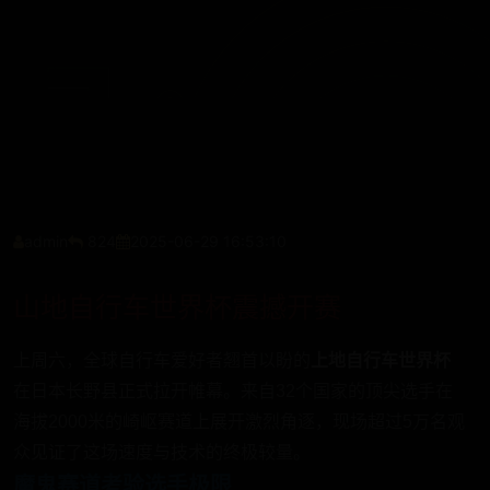
admin
824
2025-06-29 16:53:10
山地自行车世界杯震撼开赛
上周六，全球自行车爱好者翘首以盼的
上地自行车世界杯
在日本长野县正式拉开帷幕。来自32个国家的顶尖选手在
海拔2000米的崎岖赛道上展开激烈角逐，现场超过5万名观
众见证了这场速度与技术的终极较量。
魔鬼赛道考验选手极限