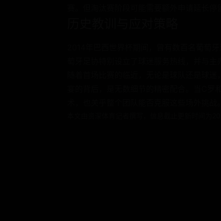
赛。但淘汰赛阶段可能需要额外申请延长停
历史教训与应对策略
2014年巴西世界杯期间，曾有数百名葡萄
萄牙足协特别设立了球迷服务热线，并与主
随着首场比赛的临近，无论是球队还是球迷
宴的背后，是无数细节的精密配合。当C罗
术，也关乎整个团队能否克服这些场外挑战
本文由资深体育记者撰写，信息截止更新时间为202