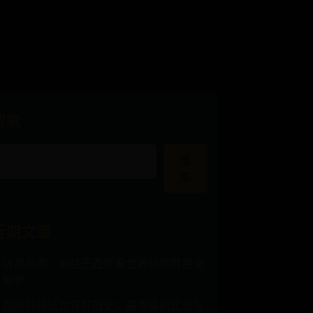
搜索
搜
索
近期文章
详尽指南：前往巴西观看世界杯的费用全
解析
回顾阿根廷世界杯历史：最惨痛的比分与