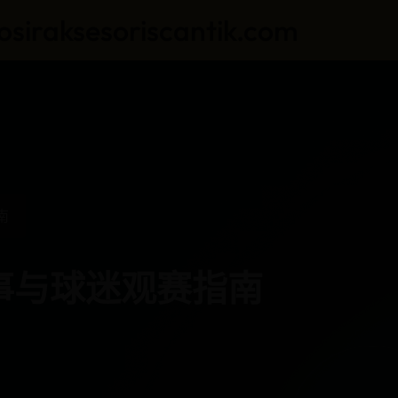
soriscantik.com
南
事与球迷观赛指南