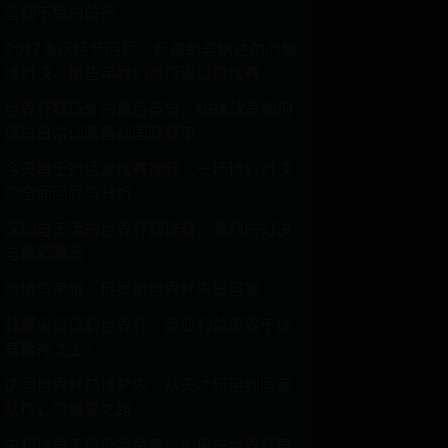
坚韧不屈的前行
2017美网经典回顾：费德勒与纳达尔的巅
峰对决，那些年我们熬夜追过的比赛
世界杯赛场外的幕后英雄：NBA球员如何
通过日常训练备战国际赛事
今天勇士对猛龙比赛视频：一场精彩对决
的全面回顾与分析
深圳与天津的世界杯预选赛：激烈的对决
与精彩瞬间
激情与荣耀：俄罗斯世界杯庆贺盛宴
韩媒尖锐讽刺世界杯：商业利益凌驾于体
育精神之上？
德国世界杯前锋萨内：从天才新星到国家
队核心的蜕变之路
中超球员工资低奖金高：如何在世界杯舞