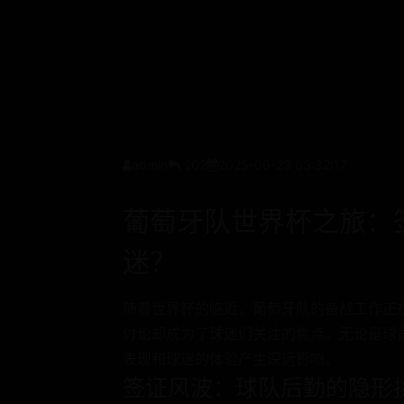
admin
202
2025-06-23 03:32:17
葡萄牙队世界杯之旅：
迷？
随着世界杯的临近，葡萄牙队的备战工作正
讨论却成为了球迷们关注的焦点。无论是球
表现和球迷的体验产生深远影响。
签证风波：球队后勤的隐形