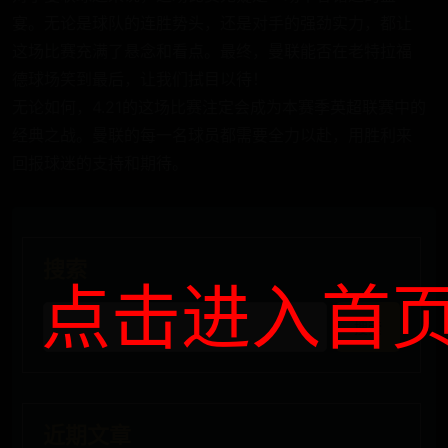
宴。无论是球队的连胜势头，还是对手的强劲实力，都让
这场比赛充满了悬念和看点。最终，曼联能否在老特拉福
德球场笑到最后，让我们拭目以待！
无论如何，4.21的这场比赛注定会成为本赛季英超联赛中的
经典之战。曼联的每一名球员都需要全力以赴，用胜利来
回报球迷的支持和期待。
搜索
点击进入首
搜索
近期文章