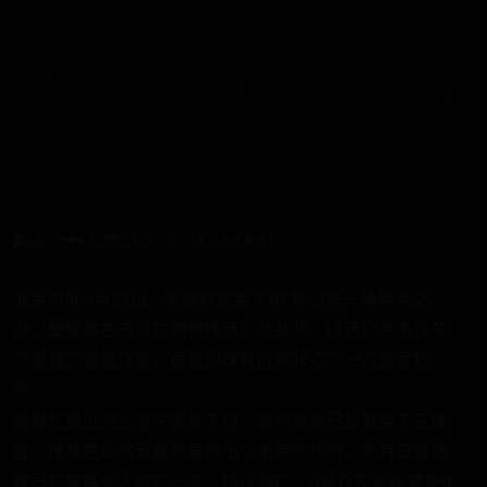
admin
15
2025-05-12 04:44:41
北京时间4月21日，英超联赛第33轮将迎来一场焦点之
战，曼联将在老特拉福德球场迎战劲敌。这场比赛不仅关
乎曼联的联赛排名，更是对球队近期状态的一次重要检
验。
曼联在最近的比赛中表现不俗，各项赛事已经取得了三连
胜。球队在攻防两端都展现出了不错的状态，尤其是锋线
球员的发挥令人眼前一亮。拉什福德、B费以及新援霍伊伦